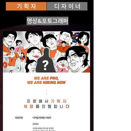
기 획 자
디 자 이 너
영상&포토그래퍼