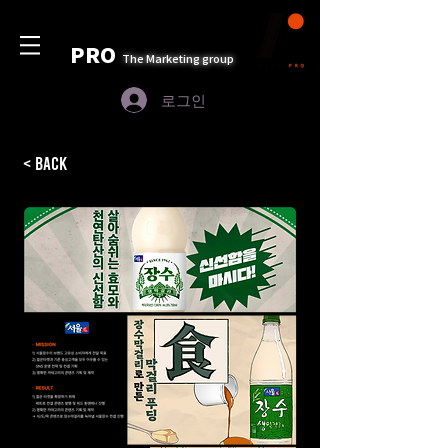
PRO
The Marketing group
로그인
< Back